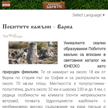
Select Language
▼
Побитите камъни - Варна
Уникалните скални
образувания Побитите
камъни са вписани в
световния каталог на
ЮНЕСКО като
природен феномен.
Те се намират на около 18 км от
Варна по стария път за София и са разпръснати на
около 70 кв.км площ. Местността е полупустинна-
полустепна, дълга около 32 км и широка 230 м до 4 км, с
редица особености на климата (почти непрекъснати
ветрове), почвата (едрозърнести карбонати с
необикновено високо съдържание на едри пясъци и