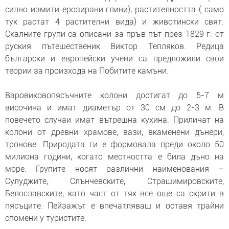
силно измити ерозирани глини), растителността ( само
тук растат 4 растителни вида) и животински свят.
Скалните групи са описани за пръв път през 1829 г. от
руския пътешественик Виктор Тепляков. Редица
български и европейски учени са предложили свои
теории за произхода на Побитите камъни.
Варовиковопясъчните колони достигат до 5-7 м
височина и имат диаметър от 30 см до 2-3 м. В
повечето случаи имат вътрешна кухина. Приличат на
колони от древни храмове, вази, вкаменени дънери,
тронове. Природата ги е формовала преди около 50
милиона години, когато местността е била дъно на
море. Групите носят различни наименования –
Сулуджите, Слънчевските, Страшимировските,
Белославските, като част от тях все още са скрити в
пясъците. Пейзажът е впечатляващ и оставя трайни
спомени у туристите.