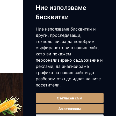
Ние използваме
Побитите камъни - Варна
бисквитки
Църквата и училището в село
Ние използваме бисквитки и
Чернево
други, проследяващи,
Музей на мозайките - Девня
технологии, за да подобрим
сърфирането ви в нашия сайт,
солница Провадия крепост
като ви покажем
Овеч скални манастири
персонализирано съдържание и
реклами, да анализираме
трафика на нашия сайт и да
разберем откъде идват нашите
Адрес: с.Чернево, обл. Варненска
посетители.
GPS: 43.288248, 27.619947
E-mail:
barite_k@abv.bg
Мобилен:
0885 141953
Съгласен съм
Аз отказвам
2026, Всички права запазени.